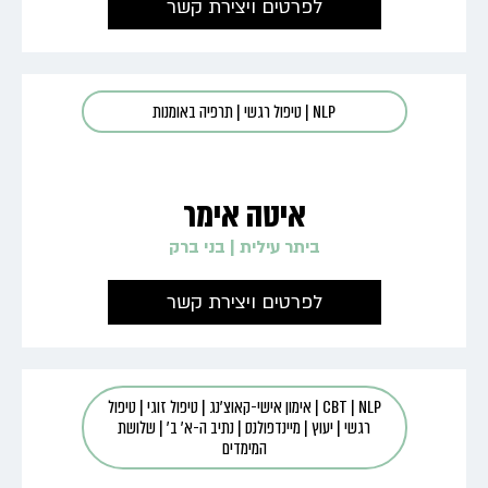
לפרטים ויצירת קשר
NLP
|
טיפול רגשי
|
תרפיה באומנות
איטה אימר
ביתר עילית
|
בני ברק
לפרטים ויצירת קשר
NLP
|
CBT
|
אימון אישי-קאוצ'נג
|
טיפול זוגי
|
טיפול
רגשי
|
יעוץ
|
מיינדפולנס
|
נתיב ה-א' ב'
|
שלושת
המימדים