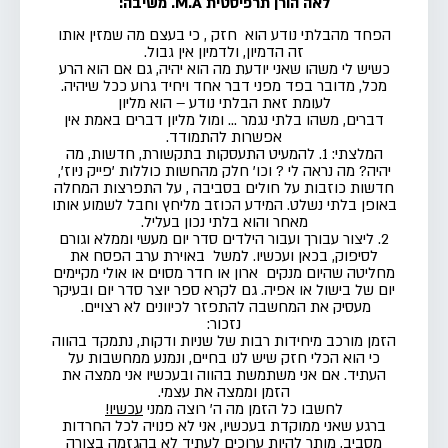
לאה הורן תרפיסטית M.A.
משיבה:
הפחד מהבלתי נודע הוא חזק , כי בעצם מה שמזין אותו
זה הדמיון, ולדמיון אין גבול.
כשיש לי משהו שאני יודעת מה הוא יהיה, גם אם
הוא
הרע
מכל,
מדובר בפד מפני דבר אחד ויחיד גרוע ככל שיהיה.
לעומת זאת
הבלתי נודע – הוא מליון
דברים,
משהו
בלתי
נגמר .
.. ומול מליון דברים באמת אין
אפשרות להתמודד.
המלצתי: 1. להמעיט התעסקות בתקשורת, חדשות, מה
יהיה? מה נראה לי ? וכו'
חלק מהחשות כוללות '
פייק ניוז
',
חדשות כוזבות על חולים בסביבה , על התפרצות המחלה
באופן בלתי נשלט. המידע הכוזב מליחץ וחבל לשמוע אותו
מאחר והוא בלתי נכון בעליל.
2.
ליצור עבורך ועבור הילדים
סדר יום מעשי וממלא וגורם
לסיפוק, בכאן ועכשיו.
למשל
באוירת
ערב
ה
פסח
את
מחליטה שהיום מנקים
ארון
או חדר
מסוים או
אולי מקיימים
יום של בישול או
אפיה
. גם לקרא ספר יוצר סדר יום ובעיקר
מעסיק את המחשבה להתפזר לכיוונים לא רצויים.
נזכור:
הזמן מורכב
מיחידות רבות של שניות ודקות
, נתמקד בהווה
כי הוא הכלי חזק שיש לנו בחיים,
ונמנע ממחשבות על
העתיד.
אם אני משתמשת בהווה ובעכשיו אני ממצה את
הזמן וממצה את עצמי.
לחשבו כל הזמן מה ה' רוצה ממני
עכשיו!
ברגע שאני ממוקדת בעכשיו, אני לא פנויה לכל החרדות
מסביב, מותר להיות ערוכים לעתיד לא בהגזמה בצורה