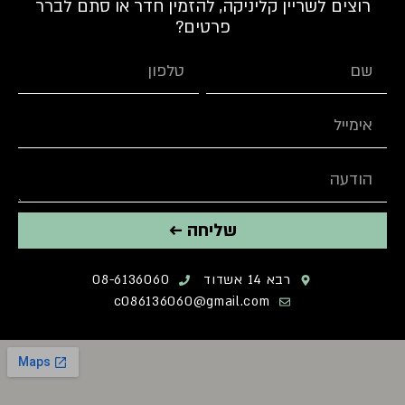
רוצים לשריין קליניקה, להזמין חדר או סתם לברר
פרטים?
שליחה ←
רבא 14 אשדוד
08-6136060
c086136060@gmail.com