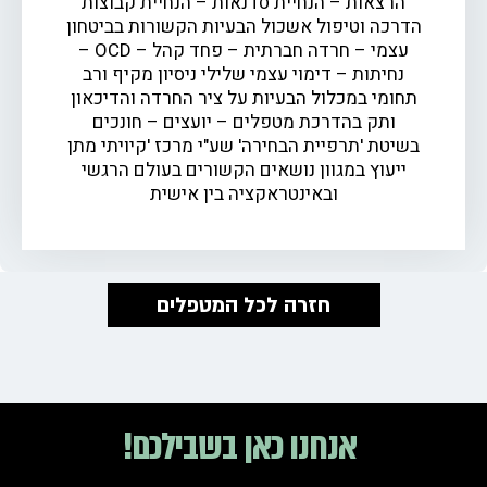
הרצאות – הנחיית סדנאות – הנחיית קבוצות
הדרכה וטיפול אשכול הבעיות הקשורות בביטחון
עצמי – חרדה חברתית – פחד קהל – OCD –
נחיתות – דימוי עצמי שלילי ניסיון מקיף ורב
תחומי במכלול הבעיות על ציר החרדה והדיכאון
ותק בהדרכת מטפלים – יועצים – חונכים
בשיטת 'תרפיית הבחירה' שע"י מרכז 'קיויתי מתן
ייעוץ במגוון נושאים הקשורים בעולם הרגשי
ובאינטראקציה בין אישית
חזרה לכל המטפלים
אנחנו כאן בשבילכם!