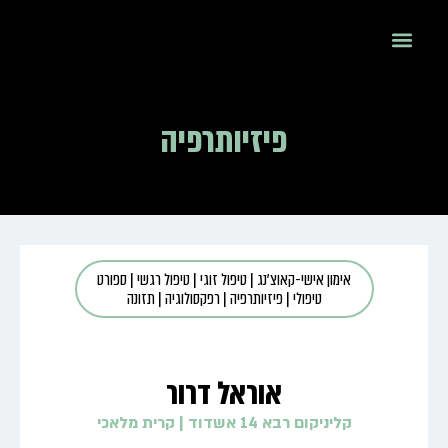
פיזיותרפיה
אימון אישי-קאוצ'נג
|
טיפול זוגי
|
טיפול רגשי
|
ספורט
טיפולי
|
פיזיותרפיה
|
רפקסולוגיה
|
תזונה
אוראל דרור
קליניקום רבא 14 אשדוד
|
קרית מלאכי