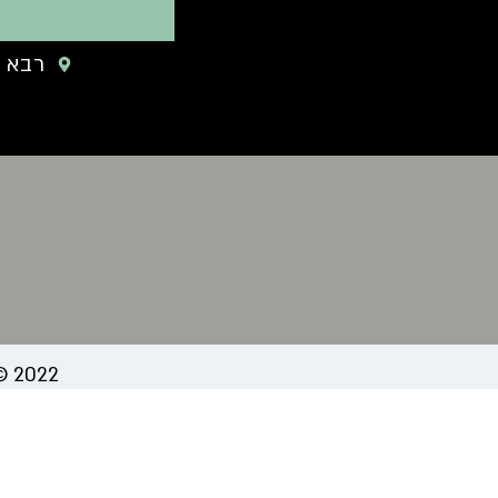
רבא 14 אשדוד
2022 © כל הזכויות שמורות לקליניקום // אפיון, עיצוב ובנייה: