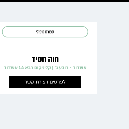
ספורט טיפולי
חוה חסיד
אשדוד - רובע ג'
|
קליניקום רבא 14 אשדוד
←
לפרטים ויצירת קשר
←