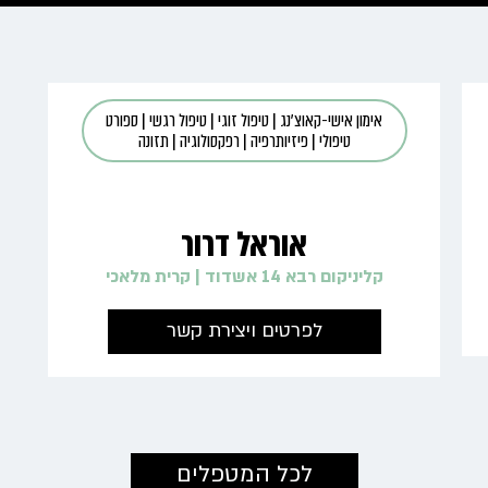
אימון אישי-קאוצ'נג
|
טיפול זוגי
|
טיפול רגשי
|
ספורט
טיפולי
|
פיזיותרפיה
|
רפקסולוגיה
|
תזונה
אוראל דרור
קליניקום רבא 14 אשדוד
|
קרית מלאכי
לפרטים ויצירת קשר
←
לכל המטפלים