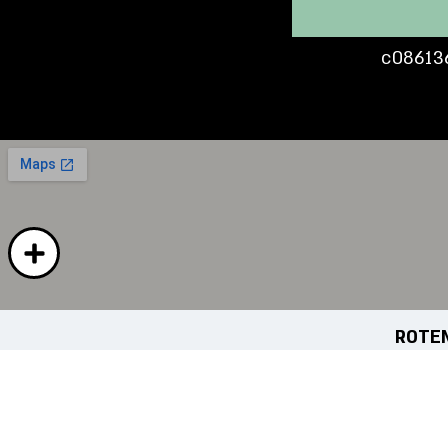
c08613
ROTE